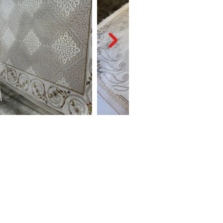
LETİŞİM
lefon:
0534 255 56 77
res:
Eşref Dinçer Mah. Derya Sok.
:20/A Gemlik / Bursa