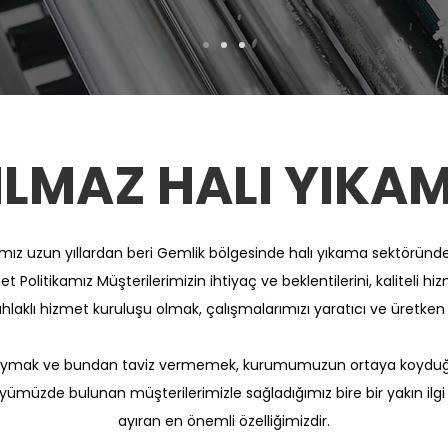
ILMAZ HALI YIKA
ız uzun yıllardan beri Gemlik bölgesinde halı yıkama sektöründe s
 Politikamız Müşterilerimizin ihtiyaç ve beklentilerini, kaliteli hiz
ahlaklı hizmet kuruluşu olmak, çalışmalarımızı yaratıcı ve üretke
le uymak ve bundan taviz vermemek, kurumumuzun ortaya koyduğu 
ümüzde bulunan müşterilerimizle sağladığımız bire bir yakın ilgi v
ayıran en önemli özelliğimizdir.