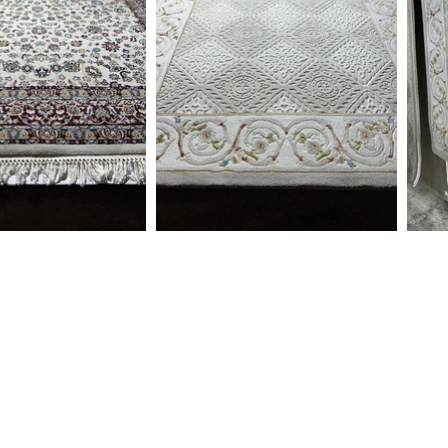
MENÜ
İ
- Anasayfa
Te
- Hakkımızda
Ad
- Hizmetlerimiz
No
.
- Galeri
- İletişim