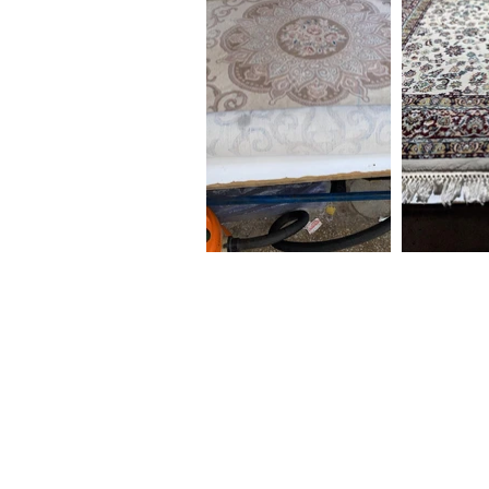
YILMAZ HALI YIKAMA
Halılarınızın türlerine göre uyguladığımız
temizleme işlemleri halılarınız ilk günkü
yeniliği ile kullanımınıza sunulmaktadır.
Uygun fiyatlarımız için bizi arayabilrisiniz