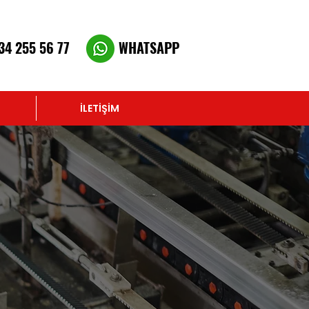
34 255 56 77
WHATSAPP
İLETİŞİM